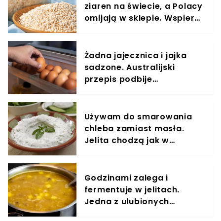
ziaren na świecie, a Polacy
omijają w sklepie. Wspiera
serce, reguluje cukier
Żadna jajecznica i jajka
sadzone. Australijski
przepis podbije
podniebienie
Używam do smarowania
chleba zamiast masła.
Jelita chodzą jak w
zegarku
Godzinami zalega i
fermentuje w jelitach.
Jedna z ulubionych
polskich zup