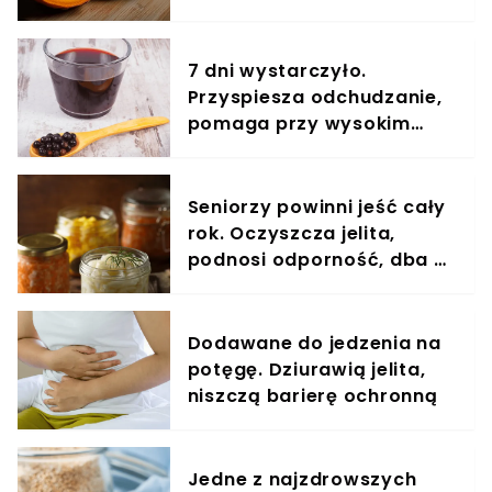
cholesterol i cukier
7 dni wystarczyło.
Przyspiesza odchudzanie,
pomaga przy wysokim
cukrze
Seniorzy powinni jeść cały
rok. Oczyszcza jelita,
podnosi odporność, dba o
serce
Dodawane do jedzenia na
potęgę. Dziurawią jelita,
niszczą barierę ochronną
Jedne z najzdrowszych