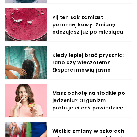
używasz w kuchni
Pij ten sok zamiast
porannej kawy. Zmianę
odczujesz już po miesiącu
Kiedy lepiej brać prysznic:
rano czy wieczorem?
Eksperci mówią jasno
Masz ochotę na słodkie po
jedzeniu? Organizm
próbuje ci coś powiedzieć
Wielkie zmiany w szkołach