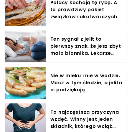
Polacy kochają tę rybę. A
to prawdziwy pakiet
związków rakotwórczych
Ten sygnał z jelit to
pierwszy znak, że jesz zbyt
mało błonnika. Lekarze
widzą to u większości
pacjentów
Nie w mleku i nie w wodzie.
Mocz w tym śledzie, a jelita
ci podziękują
To najczęstsza przyczyna
wzdęć. Winny jest jeden
składnik, którego wciąż