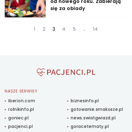
od nowego roku. Zabierają
się za obiady
1
2
3
4
5
…
14
NASZE SERWISY
Iberion.com
biznesinfo.pl
rolnikinfo.pl
gotowanie.smakosze.pl
goniec.pl
news.swiatgwiazd.pl
pacjenci.pl
goracetematy.pl