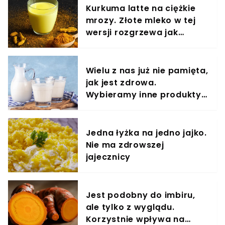
Kurkuma latte na ciężkie
mrozy. Złote mleko w tej
wersji rozgrzewa jak
termofor
Wielu z nas już nie pamięta,
jak jest zdrowa.
Wybieramy inne produkty,
a to ona ma mało kalorii i
wspiera jelita
Jedna łyżka na jedno jajko.
Nie ma zdrowszej
jajecznicy
Jest podobny do imbiru,
ale tylko z wyglądu.
Korzystnie wpływa na