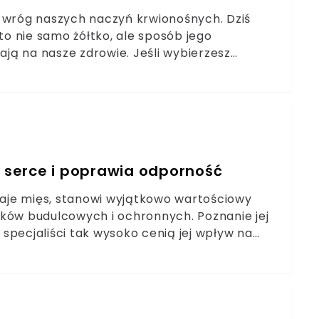
y wróg naszych naczyń krwionośnych. Dziś
to nie samo żółtko, ale sposób jego
ją na nasze zdrowie. Jeśli wybierzesz
sz talerz, możesz cieszyć się smakiem jajek
oniec mitu o szkodliwości jajekWartości
a przygotowaniaZasady bezpiecznego
i serce i poprawia odporność
dzaje mięs, stanowi wyjątkowo wartościowy
ików budulcowych i ochronnych. Poznanie jej
specjaliści tak wysoko cenią jej wpływ na