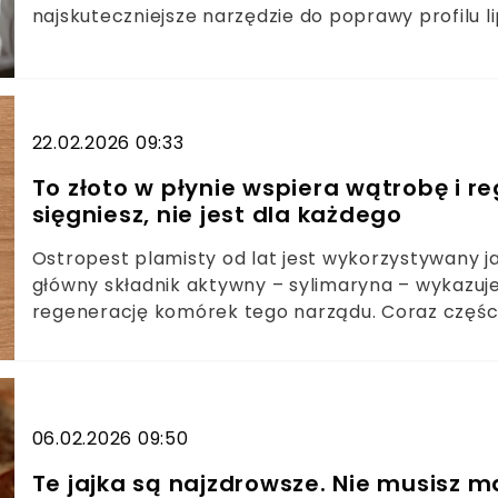
najskuteczniejsze narzędzie do poprawy profilu li
własnej kuchennej półce. Odpowiednia zamiana 
roślinne potrafi przynieść efekty porównywalne z 
Wystarczy wiedzieć, po którą butelkę sięgnąć i
menu, aby wesprzeć swój organizm.Zamiana masła 
22.02.2026 09:33
sposób na walkę z LDLOlej rzepakowy wykazuje sil
całkowity niż oliwaTłuszcze nasycone takie jak o
To złoto w płynie wspiera wątrobę i r
cholesteroluSmażenie wymaga olejów o wysokiej s
sięgniesz, nie jest dla każdego
połączeniu z dietą śródziemnomorską najlepiej c
Ostropest plamisty od lat jest wykorzystywany j
główny składnik aktywny – sylimaryna – wykazuj
regenerację komórek tego narządu. Coraz części
wpływie na gospodarkę lipidową. Eksperci podkreś
każdy powinien sięgać po preparaty z ostropestu
przyjmujące leki na stałe lub zmagające się z c
06.02.2026 09:50
Te jajka są najzdrowsze. Nie musisz ma