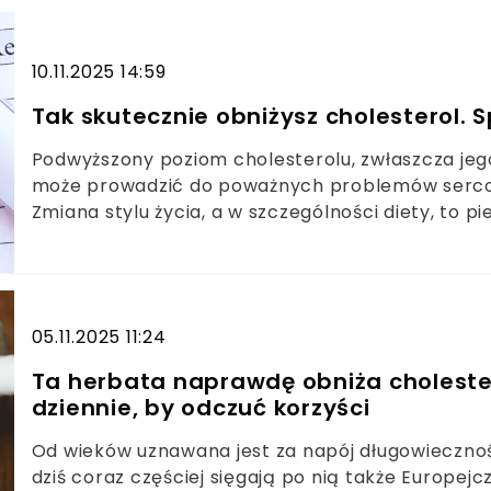
składników odżywczych i mogą być wartościowym
sery należą do najlepszych źródeł wapnia — pier
10.11.2025 14:59
mięśni.Skąd wzięło się przekonanie, że ser szkod
które łatwiej włączyć do dietyFermentacja, któr
Tak skutecznie obniżysz cholesterol
Podwyższony poziom cholesterolu, zwłaszcza jego 
może prowadzić do poważnych problemów sercow
Zmiana stylu życia, a w szczególności diety, to p
kierunku poprawy wyników badań, który w przyp
nawet zastąpić leki. Warto sprawdzić, które d
naukowe.Dieta i styl życia to podstawa – bez nic
skuteczneBłonnik, kwasy Omega-3 i sterole rośli
05.11.2025 11:24
znaleźć się w codziennym menuW przypadku wy
metody mogą nie wystarczyć, a konsultacja leka
Ta herbata naprawdę obniża cholester
dziennie, by odczuć korzyści
Od wieków uznawana jest za napój długowieczności
dziś coraz częściej sięgają po nią także Europej