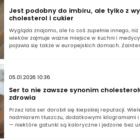
Jest podobny do imbiru, ale tylko z w
cholesterol i cukier
Wygląda znajomo, ale to coś zupełnie innego, ni
wieków zajmuje ważne miejsce w kuchni i medycyni
pojawia się także w europejskich domach. Zainte
wpływ na metabolizm, w tym poziom cholesterolu
dietetyków i naukowców.• Korzeń, który łatwo pom
wieków• Świeży czy suszony? Wypróbuj obu form• 
dobrym wyborem?
05.01.2026 10:36
Ser to nie zawsze synonim cholesterolu 
zdrowia
Przez lata ser dorobił się kiepskiej reputacji. W
nadmiarem tłuszczu, dodatkowymi kilogramami i
— niektóre gatunki są kaloryczne i jedzone bez u
tylko część prawdy. Ser nie jest produktem jedn
rodzaju, porcji i tego, jak często po niego sięg