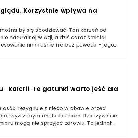
yglądu. Korzystnie wpływa na
ż można by się spodziewać. Ten korzeń od
e naturalnej w Azji, a dziś coraz śmielej
resowanie nim rośnie nie bez powodu – jego
 i cukru we krwi, przyciąga uwagę
ylić, ale trudno zastąpić• Azja ceni go od
Co naprawdę potrafi i dla kogo nie będzie
i kalorii. Te gatunki warto jeść dla
iele osób rezygnuje z niego w obawie przed
 podwyższonym cholesterolem. Rzeczywiście
miaru mogą nie sprzyjać zdrowiu. To jednak
orodnym, a jego wpływ na organizm zależy od
amy. Są odmiany, które dostarczają cennych