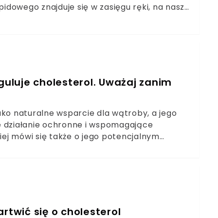
pidowego znajduje się w zasięgu ręki, na naszej
tłuszczów nasyconych na nienasycone oleje
niektórymi lekami w skali całej populacji.
 jak dany produkt wykorzystać w codziennym
i smalcu na oleje roślinne to najprostszy
niejsze działanie obniżające cholesterol
lej kokosowy podnoszą poziom złej frakcji
eguluje cholesterol. Uważaj zanim
tabilności termicznejOliwa z oliwek w
hronią serce
ako naturalne wsparcie dla wątroby, a jego
e działanie ochronne i wspomagające
ej mówi się także o jego potencjalnym
lają jednak, że mimo licznych korzyści nie
 bez konsultacji z lekarzem, zwłaszcza osoby
horobami przewlekłymi.
rtwić się o cholesterol