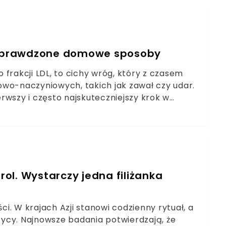
 elementem codziennej diety. Co więcej,
wiastka kluczowego dla kości, zębów i pracy
zi?Co naprawdę kryje się w serze?Lżejsze sery,
a zmienia wszystko
. Sprawdzone domowe sposoby
frakcji LDL, to cichy wróg, który z czasem
o-naczyniowych, takich jak zawał czy udar.
ierwszy i często najskuteczniejszy krok w
adku łagodnej hipercholesterolemii może
omowe metody mają realne potwierdzenie
h nawet leki mogą okazać się mniej
nne to kluczowe składniki, które powinny
sokiego ryzyka powikłań, same domowe
rska jest niezbędna
ol. Wystarczy jedna filiżanka
. W krajach Azji stanowi codzienny rytuał, a
czycy. Najnowsze badania potwierdzają, że