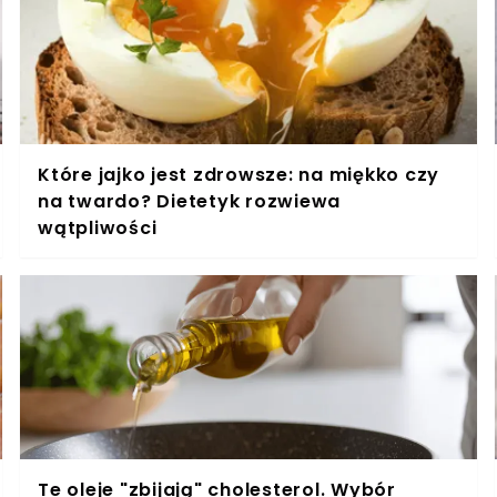
regulację lipidów i glukozy
Które jajko jest zdrowsze: na miękko czy
na twardo? Dietetyk rozwiewa
wątpliwości
Te oleje "zbijają" cholesterol. Wybór