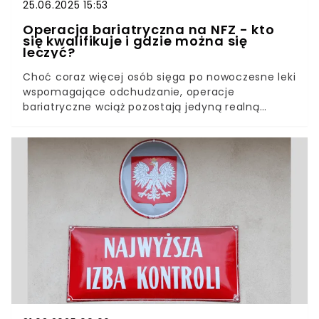
25.06.2025 15:53
Operacja bariatryczna na NFZ - kto
się kwalifikuje i gdzie można się
leczyć?
Choć coraz więcej osób sięga po nowoczesne leki
wspomagające odchudzanie, operacje
bariatryczne wciąż pozostają jedyną realną
szansą na poprawę zdrowia dla setek tysięcy
pacjentów. Lista oczekujących rośnie, a
możliwości systemu są ograniczone. Szacuje się,
że nawet pół miliona osób w Polsce spełnia
kryteria do takiego zabiegu, tymczasem w
ramach NFZ przeprowadza się ich jedynie kilka
tysięcy rocznie. Kto może liczyć na refundację i
jak się zakwalifikować?