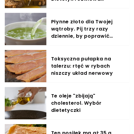
wątpliwości
Płynne złoto dla Twojej
wątroby. Pij trzy razy
dziennie, by poprawić
metabolizm
Toksyczna pułapka na
talerzu: rtęć w rybach
niszczy układ nerwowy
Te oleje "zbijają"
cholesterol. Wybór
dietetyczki
Ten posiłek ma aż 35 g