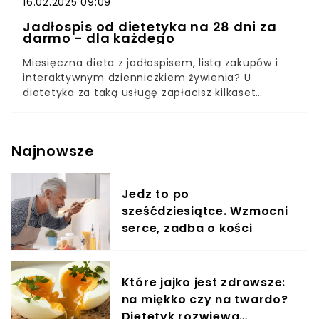
16.02.2025 09:09
Jadłospis od dietetyka na 28 dni za
darmo - dla każdego
Miesięczna dieta z jadłospisem, listą zakupów i
interaktywnym dzienniczkiem żywienia? U
dietetyka za taką usługę zapłacisz kilkaset
złotych. Tymczasem zdrowe menu,
uwzględniające twoje potrzeby – w tym choroby
przewlekłe! – możesz mieć całkowicie za darmo,
Najnowsze
w kilka minut i bez wychodzenia z domu.Zdrowa
dieta odgrywa kluczową rolę w utrzymaniu
dobrego samopoczucia i zapobieganiu wielu
Jedz to po
chorobom, takim jak otyłość, cukrzyca czy
sześćdziesiątce. Wzmocni
nadciśnienie. Odpowiednio zbilansowane posiłki
dostarczają organizmowi niezbędnych składników
serce, zadba o kości
odżywczych, wspierając jego prawidłowe
funkcjonowanie. Jednak skomponowanie i
przestrzeganie diety nie zawsze jest łatwe.
Które jajko jest zdrowsze:
na miękko czy na twardo?
Dietetyk rozwiewa