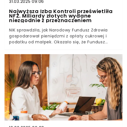
31.03.2025 09:06
Najwyższa Izba Kontroli prześwietliła
NFZ. Miliardy złotych wydane
niezgodnie z przeznaczeniem
NIK sprawdziła, jak Narodowy Fundusz Zdrowia
gospodarował pieniędzmi z opłaty cukrowej i
podatku od małpek. Okazało się, że Fundusz
finansował dzięki tym środkom ogół świadczeń, a
nie to, na co były przeznaczone, czyli leczenie
osób z otyłością i alkoholizmem. Do wyników
kontroli odniosło się Ministerstwo Zdrowia.