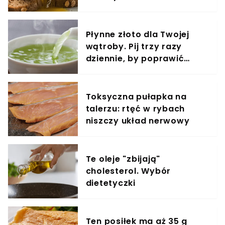
wątpliwości
Płynne złoto dla Twojej
wątroby. Pij trzy razy
dziennie, by poprawić
metabolizm
Toksyczna pułapka na
talerzu: rtęć w rybach
niszczy układ nerwowy
Te oleje "zbijają"
cholesterol. Wybór
dietetyczki
Ten posiłek ma aż 35 g