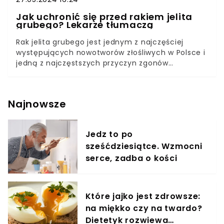
Jak uchronić się przed rakiem jelita
grubego? Lekarze tłumaczą
Rak jelita grubego jest jednym z najczęściej
występujących nowotworów złośliwych w Polsce i
jedną z najczęstszych przyczyn zgonów
nowotworowych w naszym kraju. - Przyjmujemy,
że w Polsce nowych zachorowań jest około 17 -18
tysięcy, natomiast zgonów z powodu raka jelita
Najnowsze
grubego mamy około 12 tysięcy - powiedział lek.
Jacek Kowerzanow. Przyczyny raka jelita grubego
są różne, jednak ogromny wpływ na jego rozwój
Jedz to po
mają nasze codzienne nawyki. Jak zapobiegać
sześćdziesiątce. Wzmocni
rakowi jelita grubego? Artykuł powstał na
podstawie rozmów ze specjalistami:
serce, zadba o kości
gastroenterologiem lek. Jackiem Kowerzanow
oraz onkologiem klinicznym lek. Olgą Urbanowską
– Domańską.
Które jajko jest zdrowsze:
na miękko czy na twardo?
Dietetyk rozwiewa