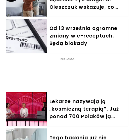
Oleszczuk wskazuje, co
warto suplementować
Od 13 września ogromne
zmiany w e-receptach.
Będą blokady
Lekarze nazywają ją
„kosmiczną terapią”. Już
ponad 700 Polaków ją
otrzymało
Tego badania już nie